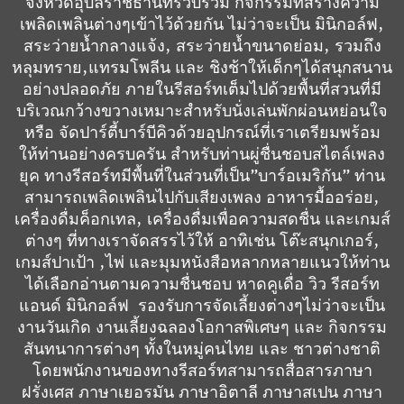
จังหวัดอุบลราชธานีที่รวบรวม กิจกรรมที่สร้างความ
เพลิดเพลินต่างๆเข้าไว้ด้วยกัน ไม่ว่าจะเป็น มินิกอล์ฟ,
สระว่ายน้ำกลางแจ้ง, สระว่ายน้ำขนาดย่อม, รวมถึง
หลุมทราย,แทรมโพลีน และ ชิงช้าให้เด็กๆได้สนุกสนาน
อย่างปลอดภัย ภายในรีสอร์ทเต็มไปด้วยพื้นที่สวนที่มี
บริเวณกว้างขวางเหมาะสำหรับนั่งเล่นพักผ่อนหย่อนใจ
หรือ จัดปาร์ตี้บาร์บีคิวด้วยอุปกรณ์ที่เราเตรียมพร้อม
ให้ท่านอย่างครบครัน สำหรับท่านผู่ชื่นชอบสไตล์เพลง
ยุค ทางรีสอร์ทมีพื้นที่ในส่วนที่เป็น”บาร์อเมริกัน” ท่าน
สามารถเพลิดเพลินไปกับเสียงเพลง อาหารมื้ออร่อย,
เครื่องดื่มค็อกเทล, เครื่องดื่มเพื่อความสดชื่น และเกมส์
ต่างๆ ที่ทางเราจัดสรรไว้ให้ อาทิเช่น โต๊ะสนุกเกอร์,
เกมส์ปาเป้า ,ไพ่ และมุมหนังสือหลากหลายแนวให้ท่าน
ได้เลือกอ่านตามความชื่นชอบ หาดคูเดื่อ วิว รีสอร์ท
แอนด์ มินิกอล์ฟ รองรับการจัดเลี้ยงต่างๆไม่ว่าจะเป็น
งานวันเกิด งานเลี้ยงฉลองโอกาสพิเศษๆ และ กิจกรรม
สันทนาการต่างๆ ทั้งในหมู่คนไทย และ ชาวต่างชาติ
โดยพนักงานของทางรีสอร์ทสามารถสื่อสารภาษา
ฝรั่งเศส ภาษาเยอรมัน ภาษาอิตาลี ภาษาสเปน ภาษา