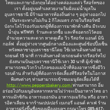
ไทยและภาษาอังกฤษได้อย่างคล่องแคล่ว รีสอร์ทของ
เรา ตั้งอยู่บนทำเลสวยงามริมฝั่งแม่น้ำมูลใน
อุบลราชธานี มีร้านอาหารท้องถิ่นต่าง ๆ อยู่ห่างออกไป
เป็นระยะทางไม่เกิน 2 กิโลเมตร ภายในรีสอร์ทมี
บังกะโลไว้รองรับแขกผู้ที่ต้องการมาพักค้างคืน มีระบบ
น้ำอุ่น ฟรีWifi ร้านสะดวกซื้อ และที่จอดรถไว้คอย
อำนวยความสะดวก หาดคูเดื่อ วิว รีสอร์ท แอนด์ มินิ
กอล์ฟ ตั้งอยู่ห่างจากศูนย์กลางเมืองและศูนย์ช้อปปิ้งเซ็น
ทรัลพลาซาอุบลราชธานีโดย ใช้เวลาเดินทางด้วย
รถยนต์ 15 นาที การเดินทางด้วยรถยนต์จากรีสอร์ทไป
ยังสนามบินอุบลราชธานีใช้เวลา 30 นาที ผู้เข้าพัก
สามารถชมวิวกว้างไกลของแม่น้ำที่ห้องอาหารซึ่งมีวิว
รอบด้าน สำหรับผู้ที่ต้องการจัดเลี้ยงที่รีสอร์ทในโอกาส
พิเศษต่างๆ ท่านสามารถเข้าชมเมนูจัดเลี้ยงได้ที่
http://www.peppersbakery.com/
ท่านสามารถ อิ่ม
อร่อยไปกับเมนูอันหลากหลายไม่ว่าจะเป็นอาหารไทย อา
หารแม๊กซิกัน อาหารเยอรมัน อาหารอเมริกัน หรือ อาหา
รอิตาเลี่ยน จากร้านเปปเปอร์ เบเกอรี่ แอนด์ คาเฟ่ ร้าน
อาหารฝรั่งขึ้นชื่อของเมืองอุบลฯ กรุณาโทร 085-617-